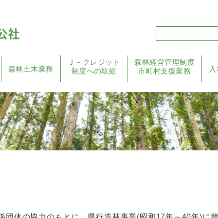
Ｊ－クレジット
森林経営管理制度
森林土木業務
入
制度への取組
市町村支援業務
係団体の協力のもとに、県行造林事業(昭和17年～40年)に