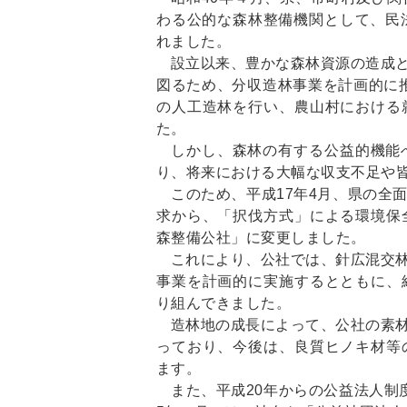
わる公的な森林整備機関として、民
れました。
設立以来、豊かな森林資源の造成
図るため、分収造林事業を計画的に推
の人工造林を行い、農山村における
た。
しかし、森林の有する公益的機能
り、将来における大幅な収支不足や
このため、平成17年4月、県の全
求から、「択伐方式」による環境保
森整備公社」に変更しました。
これにより、公社では、針広混交
事業を計画的に実施するとともに、
り組んできました。
造林地の成長によって、公社の素
っており、今後は、良質ヒノキ材等
ます。
また、平成20年からの公益法人制