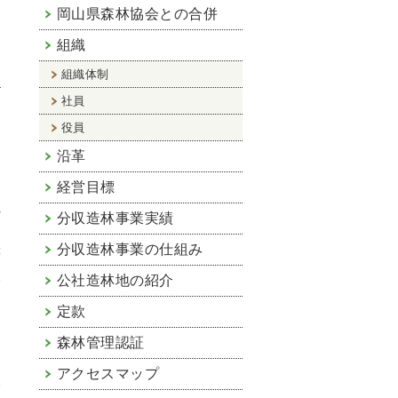
岡山県森林協会との合併
さ
組織
を
組織体制
a
社員
し
役員
よ
沿革
経営目標
追
の
分収造林事業実績
分収造林事業の仕組み
等
取
公社造林地の紹介
定款
な
い
森林管理認証
アクセスマップ
2