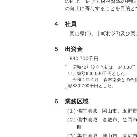
の向上、併せて森林資源の持続
の向上に寄与することを目的と
４
社員
岡山県(1)、市町村(27)及び
５
出資金
880,700千円
昭和40年設立当初は、34,80
い、総額880,000千円とした。
令和４年４月、森林協会との合
額880,700千円とした。
６
業務区域
(１)
備前地域 岡山市、玉野
(２)
備中地域 倉敷市、笠岡
町
(３)
美作地域 津山市、真庭