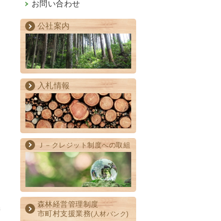
お問い合わせ
、
公社案内
、
利
入札情報
Ｊ－クレジット制度への取組
森林経営管理制度
術
市町村支援業務
(人材バンク)