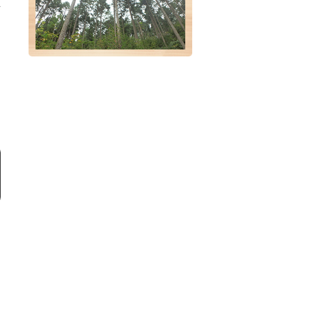
祉
掛
久