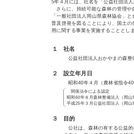
5年４月には、社名を「公益社団法
さらに、持続可能な森林の管理や
「一般社団法人岡山県森林協会」と
普及啓発を図ることにより、国土の
用に関する事業を実施することとし
１
社名
公益社団法人おかやまの森整
２
設立年月日
昭和40年４月（農林省指令40
関係法令による認定
昭和60年８月森林整備法人（岡山
平成25年３月公益社団法人（岡山
３
目的
公社は、森林の有する公益的