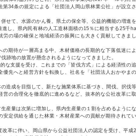
法第34条の規定による「社団法人岡山県林業公社」が設立
と併せて、水源のかん養、県土の保全等、公益的機能の増進
進し、県内民有林の人工造林面積の15％に相当する25千h
就労の場の確保と地域経済の振興にも大きく貢献してきま
への期待が一層高まる中、木材価格の長期的な下落低迷に
皆伐跡地の放置が懸念されるようになってきました。
面的な支援を受け、これまでの「皆伐方式」による経済性の
全優先へと経営方針を転換し、社名を「社団法人おかやま
林の造成を目指して、新たな施業体系に基づき、間伐、択伐
経営の合理化を徹底的に進めるなど、抜本的な公社改革に
材生産量は次第に増加し、県内生産量の１割を占めるように
の安定供給を通じた林業・木材産業への貢献が期待されて
度改革に伴い、岡山県から公益社団法人の認定を受け、平成