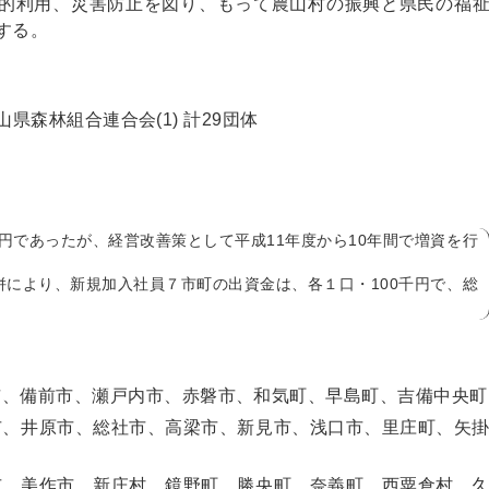
的利用、災害防止を図り、もって農山村の振興と県民の福
する。
岡山県森林組合連合会(1) 計29団体
0千円であったが、経営改善策として平成11年度から10年間で増資を行
併により、新規加入社員７市町の出資金は、各１口・100千円で、総
市、備前市、瀬戸内市、赤磐市、和気町、早島町、吉備中央町
市、井原市、総社市、高梁市、新見市、浅口市、里庄町、矢
市、美作市、新庄村、鏡野町、勝央町、奈義町、西粟倉村、