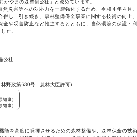
人おかやまの森整備公社」と改めています。
自然災害等への対応力を一層強化するため、令和４年４月
合併し、引き続き、森林整備保全事業に関する技術の向上
保全や災害防止など推進するとともに、自然環境の保護・
ました。
備公社
 林野政第630号 農林大臣許可)
県知事）
県知事）
機能を高度に発揮させるための森林整備や、森林保全の技