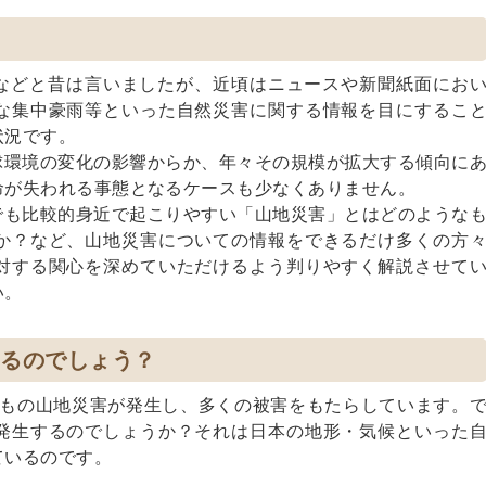
などと昔は言いましたが、近頃はニュースや新聞紙面にお
な集中豪雨等といった自然災害に関する情報を目にするこ
状況です。
球環境の変化の影響からか、年々その規模が拡大する傾向に
命が失われる事態となるケースも少なくありません。
でも比較的身近で起こりやすい「山地災害」とはどのような
か？など、山地災害についての情報をできるだけ多くの方
対する関心を深めていただけるよう判りやすく解説させて
い。
きるのでしょう？
箇所もの山地災害が発生し、多くの被害をもたらしています。
発生するのでしょうか？それは日本の地形・気候といった
ているのです。