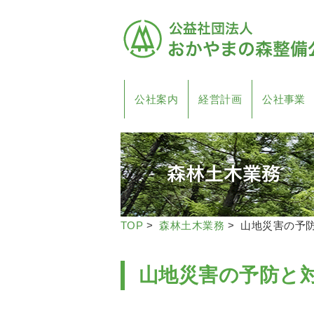
公社案内
経営計画
公社事業
TOP
>
森林土木業務
> 山地災害の予
山地災害の予防と