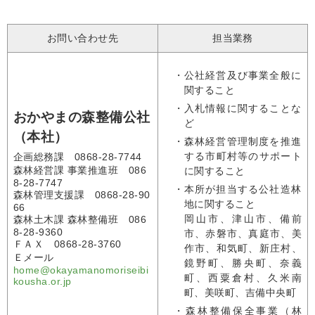
お問い合わせ先
担当業務
・
公社経営及び事業全般に
関すること
・
入札情報に関することな
おかやまの森整備公社
ど
（本社）
・
森林経営管理制度を推進
する市町村等のサポート
企画総務課 0868-28-7744
森林経営課 事業推進班 086
に関すること
8-28-7747
・
本所が担当する公社造林
森林管理支援課 0868-28-90
地に関すること
66
岡山市、津山市、備前
森林土木課 森林整備班 086
8-28-9360
市、赤磐市、真庭市、美
ＦＡＸ 0868-28-3760
作市、和気町、新庄村、
Ｅメール
鏡野町、勝央町、奈義
home@okayamanomoriseibi
町、西粟倉村、久米南
kousha.or.jp
町、美咲町、吉備中央町
・森林整備保全事業（林