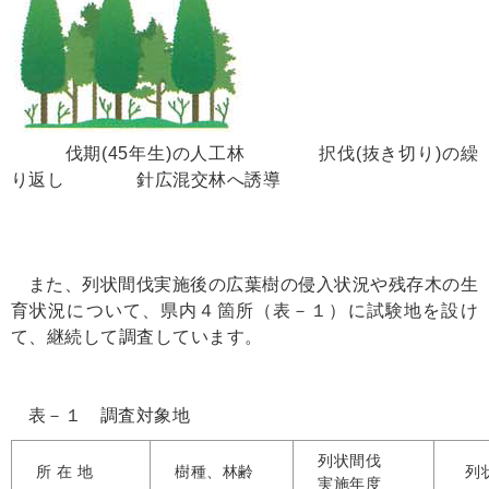
伐期(45年生)の人工林 択伐(抜き切り)の繰
り返し 針広混交林へ誘導
また、列状間伐実施後の広葉樹の侵入状況や残存木の生
育状況について、県内４箇所（表－１）に試験地を設け
て、継続して調査しています。
表－１ 調査対象地
列状間伐
所 在 地
樹種、林齢
列
実施年度