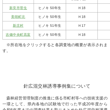
新見市菅生
ヒノキ 50年生
Ｈ18
美咲町北
ヒノキ 50年生
Ｈ18
新庄村
ヒノキ 51年生
Ｈ17
吉備中央町高富
ヒノキ 50年生
Ｈ18
※所在地をクリックすると各調査地の概要が表示されま
す。
針広混交林誘導事例集について
森林経営管理制度の推進に係る市町村等への技術支援の
一環として、県内各地の試験地で行った平成20年度から
令和6年度までの調査結果を取りまとめた針広混交林誘導