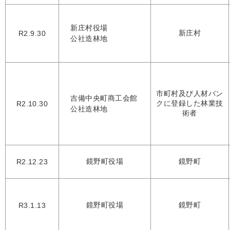
新庄村役場
新庄村
R2.9.30
公社造林地
市町村及び人材バン
吉備中央町商工会館
クに登録した林業技
R2.10.30
公社造林地
術者
鏡野町役場
鏡野町
R2.12.23
鏡野町役場
鏡野町
R3.1.13