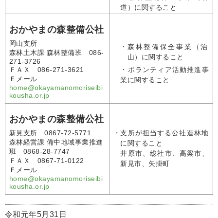
道）に関すること
おかやまの森整備公社
岡山支所
・
森林整備保全事業（治
森林土木課 森林整備班 086-
山）に関すること
271-3726
ＦＡＸ 086-271-3621
・ボランティア活動推進事
Ｅメール
業に関すること
home@okayamanomoriseibi
kousha.or.jp
おかやまの森整備公社
新見支所 0867-72-5771
・
支所が担当する公社造林地
森林経営課 備中地域事業推進
に関すること
班 0868-28-7747
井原市、総社市、高梁市、
ＦＡＸ 0867-71-0122
新見市、矢掛町
Ｅメール
home@okayamanomoriseibi
kousha.or.jp
令和元年5月31日