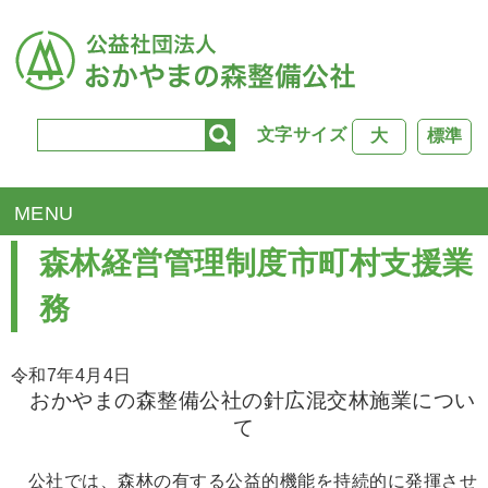
文字サイズ
大
標準
TOP
>
森林経営管理制度市町村支援業務
森林経営管理制度市町村支援業
務
令和7年4月4日
おかやまの森整備公社の針広混交林施業につい
て
公社では、森林の有する公益的機能を持続的に発揮させ