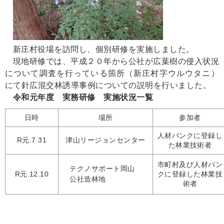
新庄村役場を訪問し、個別研修を実施しました。
現地研修では、平成２０年から公社が広葉樹の侵入状況
について調査を行っている箇所（新庄村字ウルウタニ）
にて針広混交林誘導事例についての説明を行いました。
令和元年度 実務研修 実施状況一覧
日時
場所
参加者
人材バンクに登録し
R元.7.31
津山リージョンセンター
た林業技術者
市町村及び人材バン
テクノサポート岡山
R元.12.10
クに登録した林業技
公社造林地
術者