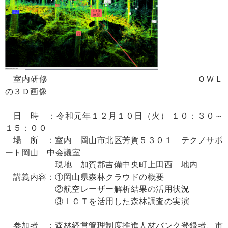
室内研修 ＯＷＬ
の３Ｄ画像
日 時 ：令和元年１２月１０日（火） １０：３０～
１５：００
場 所 ：室内 岡山市北区芳賀５３０１ テクノサポ
ート岡山 中会議室
現地 加賀郡吉備中央町上田西 地内
講義内容：①岡山県森林クラウドの概要
②航空レーザー解析結果の活用状況
③ＩＣＴを活用した森林調査の実演
参加者 ：森林経営管理制度推進人材バンク登録者、市