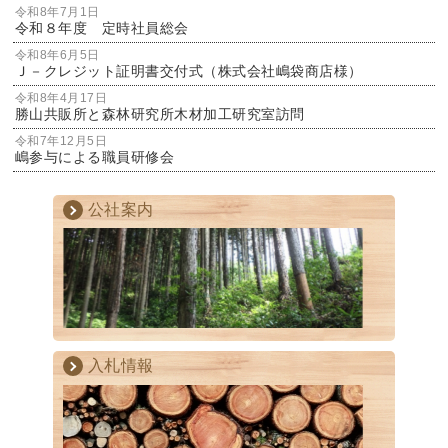
令和8年7月1日
令和８年度 定時社員総会
令和8年6月5日
Ｊ－クレジット証明書交付式（株式会社嶋袋商店様）
令和8年4月17日
勝山共販所と森林研究所木材加工研究室訪問
令和7年12月5日
嶋参与による職員研修会
公社案内
入札情報