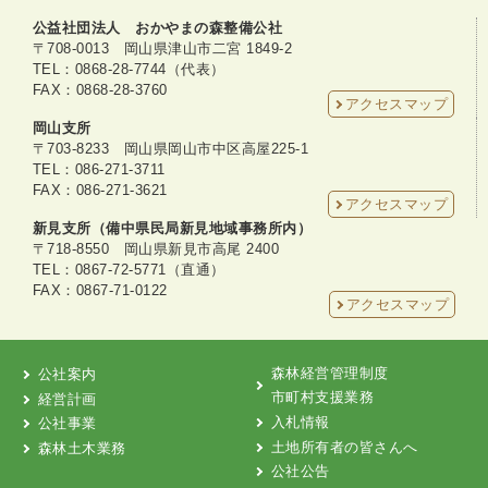
公益社団法人 おかやまの森整備公社
〒708-0013 岡山県津山市二宮 1849-2
TEL：0868-28-7744（代表）
FAX：0868-28-3760
アクセスマップ
岡山支所
〒703-8233 岡山県岡山市中区高屋225-1
TEL：086-271-3711
FAX：086-271-3621
アクセスマップ
新見支所（備中県民局新見地域事務所内）
〒718-8550 岡山県新見市高尾 2400
TEL：0867-72-5771（直通）
FAX：0867-71-0122
アクセスマップ
森林経営管理制度
公社案内
市町村支援業務
経営計画
入札情報
公社事業
土地所有者の皆さんへ
森林土木業務
公社公告