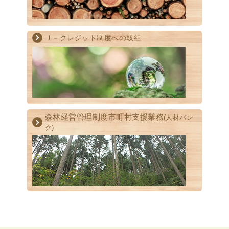
Ｊ－クレジット制度への取組
森林経営管理制度
市町村支援業務
(人材バン
ク)