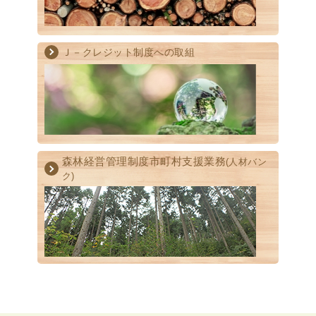
Ｊ－クレジット制度への取組
森林経営管理制度
市町村支援業務
(人材バン
ク)