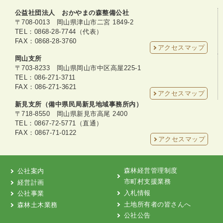
公益社団法人 おかやまの森整備公社
〒708-0013 岡山県津山市二宮 1849-2
TEL：0868-28-7744（代表）
FAX：0868-28-3760
アクセスマップ
岡山支所
〒703-8233 岡山県岡山市中区高屋225-1
TEL：086-271-3711
FAX：086-271-3621
アクセスマップ
新見支所（備中県民局新見地域事務所内）
〒718-8550 岡山県新見市高尾 2400
TEL：0867-72-5771（直通）
FAX：0867-71-0122
アクセスマップ
森林経営管理制度
公社案内
市町村支援業務
経営計画
入札情報
公社事業
土地所有者の皆さんへ
森林土木業務
公社公告