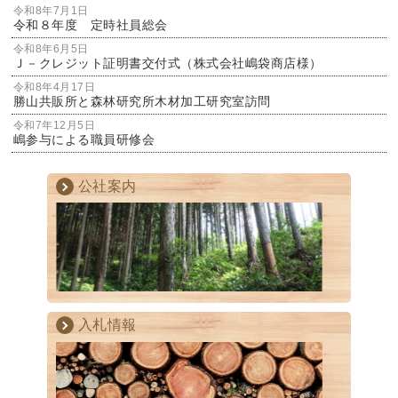
令和8年7月1日
令和８年度 定時社員総会
令和8年6月5日
Ｊ－クレジット証明書交付式（株式会社嶋袋商店様）
令和8年4月17日
勝山共販所と森林研究所木材加工研究室訪問
令和7年12月5日
嶋参与による職員研修会
公社案内
入札情報