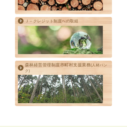
Ｊ－クレジット制度への取組
森林経営管理制度
市町村支援業務
(人材バン
ク)