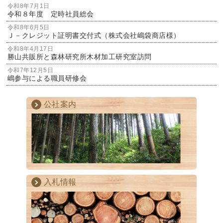
令和8年7月1日
令和８年度 定時社員総会
令和8年6月5日
Ｊ－クレジット証明書交付式（株式会社嶋袋商店様）
令和8年4月17日
勝山共販所と森林研究所木材加工研究室訪問
令和7年12月5日
嶋参与による職員研修会
公社案内
入札情報