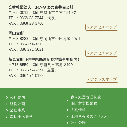
公益社団法人 おかやまの森整備公社
〒708-0013 岡山県津山市二宮 1849-2
TEL：0868-28-7744（代表）
FAX：0868-28-3760
アクセスマップ
岡山支所
〒703-8233 岡山県岡山市中区高屋225-1
TEL：086-271-3711
FAX：086-271-3621
アクセスマップ
新見支所（備中県民局新見地域事務所内）
〒718-8550 岡山県新見市高尾 2400
TEL：0867-72-5771（直通）
FAX：0867-71-0122
アクセスマップ
森林経営管理制度
公社案内
市町村支援業務
経営計画
入札情報
公社事業
土地所有者の皆さんへ
森林土木業務
公社公告