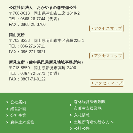
公益社団法人 おかやまの森整備公社
〒708-0013 岡山県津山市二宮 1849-2
TEL：0868-28-7744（代表）
FAX：0868-28-3760
アクセスマップ
岡山支所
〒703-8233 岡山県岡山市中区高屋225-1
TEL：086-271-3711
FAX：086-271-3621
アクセスマップ
新見支所（備中県民局新見地域事務所内）
〒718-8550 岡山県新見市高尾 2400
TEL：0867-72-5771（直通）
FAX：0867-71-0122
アクセスマップ
森林経営管理制度
公社案内
市町村支援業務
経営計画
入札情報
公社事業
土地所有者の皆さんへ
森林土木業務
公社公告