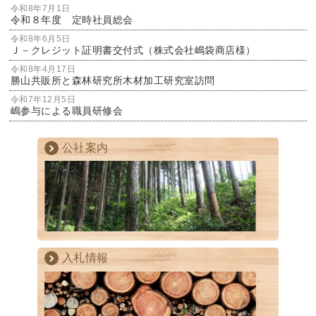
令和8年7月1日
令和８年度 定時社員総会
令和8年6月5日
Ｊ－クレジット証明書交付式（株式会社嶋袋商店様）
令和8年4月17日
勝山共販所と森林研究所木材加工研究室訪問
令和7年12月5日
嶋参与による職員研修会
公社案内
入札情報