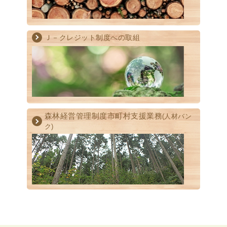
Ｊ－クレジット制度への取組
森林経営管理制度
市町村支援業務
(人材バン
ク)