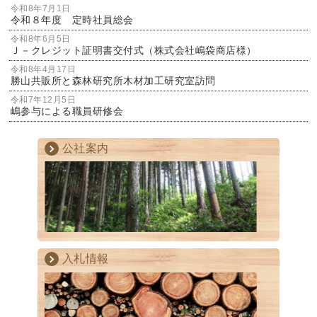
令和8年7月1日
令和８年度 定時社員総会
令和8年6月5日
Ｊ－クレジット証明書交付式（株式会社嶋袋商店様）
令和8年4月17日
勝山共販所と森林研究所木材加工研究室訪問
令和7年12月5日
嶋参与による職員研修会
公社案内
入札情報