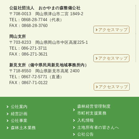
公益社団法人 おかやまの森整備公社
〒708-0013 岡山県津山市二宮 1849-2
TEL：0868-28-7744（代表）
FAX：0868-28-3760
アクセスマップ
岡山支所
〒703-8233 岡山県岡山市中区高屋225-1
TEL：086-271-3711
FAX：086-271-3621
アクセスマップ
新見支所（備中県民局新見地域事務所内）
〒718-8550 岡山県新見市高尾 2400
TEL：0867-72-5771（直通）
FAX：0867-71-0122
アクセスマップ
森林経営管理制度
公社案内
市町村支援業務
経営計画
入札情報
公社事業
土地所有者の皆さんへ
森林土木業務
公社公告