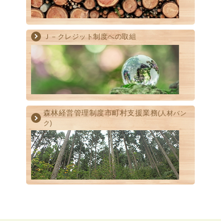
Ｊ－クレジット制度への取組
森林経営管理制度
市町村支援業務
(人材バン
ク)