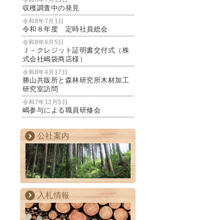
令和8年7月13日
収穫調査中の発見
令和8年7月1日
令和８年度 定時社員総会
令和8年6月5日
Ｊ－クレジット証明書交付式（株
式会社嶋袋商店様）
令和8年4月17日
勝山共販所と森林研究所木材加工
研究室訪問
令和7年12月5日
嶋参与による職員研修会
公社案内
入札情報