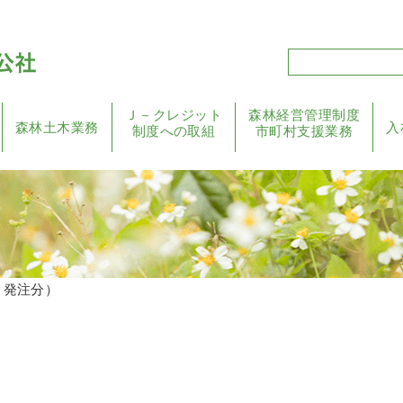
Ｊ－クレジット
森林経営管理制度
森林土木業務
入
制度への取組
市町村支援業務
月発注分）