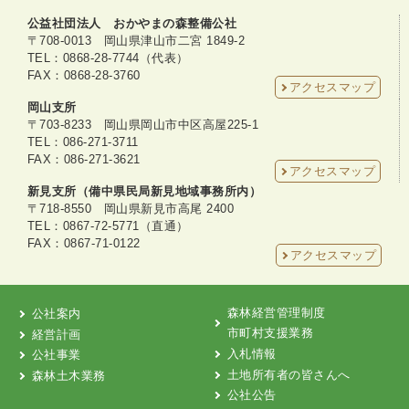
公益社団法人 おかやまの森整備公社
〒708-0013 岡山県津山市二宮 1849-2
TEL：0868-28-7744（代表）
FAX：0868-28-3760
アクセスマップ
岡山支所
〒703-8233 岡山県岡山市中区高屋225-1
TEL：086-271-3711
FAX：086-271-3621
アクセスマップ
新見支所（備中県民局新見地域事務所内）
〒718-8550 岡山県新見市高尾 2400
TEL：0867-72-5771（直通）
FAX：0867-71-0122
アクセスマップ
森林経営管理制度
公社案内
市町村支援業務
経営計画
入札情報
公社事業
土地所有者の皆さんへ
森林土木業務
公社公告