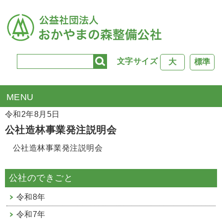
文字サイズ
大
標準
TOP
>
公社行事
> 公社造林事業発注説明会
令和2年8月5日
公社造林事業発注説明会
公社造林事業発注説明会
公社のできごと
令和8年
令和7年