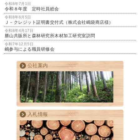
令和8年7月1日
令和８年度 定時社員総会
令和8年6月5日
Ｊ－クレジット証明書交付式（株式会社嶋袋商店様）
令和8年4月17日
勝山共販所と森林研究所木材加工研究室訪問
令和7年12月5日
嶋参与による職員研修会
公社案内
入札情報