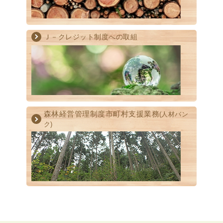
Ｊ－クレジット制度への取組
森林経営管理制度
市町村支援業務
(人材バン
ク)