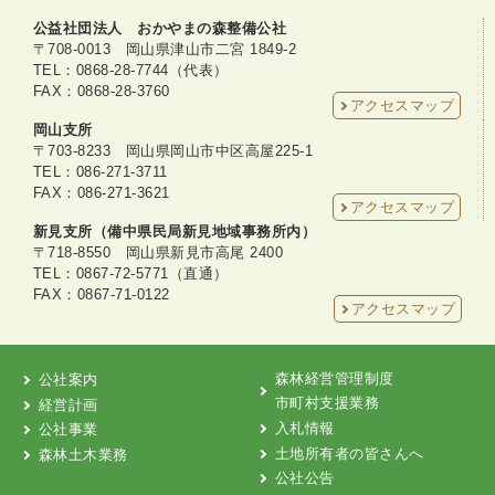
公益社団法人 おかやまの森整備公社
〒708-0013 岡山県津山市二宮 1849-2
TEL：0868-28-7744（代表）
FAX：0868-28-3760
アクセスマップ
岡山支所
〒703-8233 岡山県岡山市中区高屋225-1
TEL：086-271-3711
FAX：086-271-3621
アクセスマップ
新見支所（備中県民局新見地域事務所内）
〒718-8550 岡山県新見市高尾 2400
TEL：0867-72-5771（直通）
FAX：0867-71-0122
アクセスマップ
森林経営管理制度
公社案内
市町村支援業務
経営計画
入札情報
公社事業
土地所有者の皆さんへ
森林土木業務
公社公告