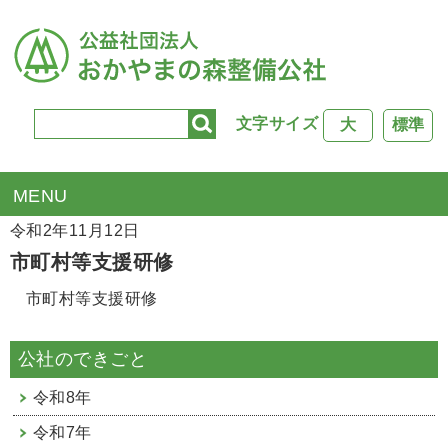
文字サイズ
大
標準
TOP
>
公社行事
> 市町村等支援研修
令和2年11月12日
市町村等支援研修
市町村等支援研修
公社のできごと
令和8年
令和7年