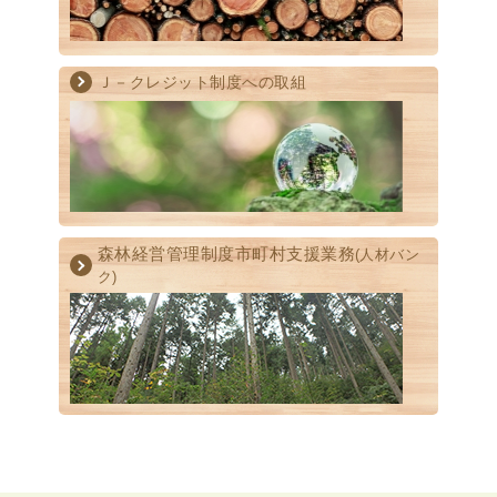
Ｊ－クレジット制度への取組
森林経営管理制度
市町村支援業務
(人材バン
ク)