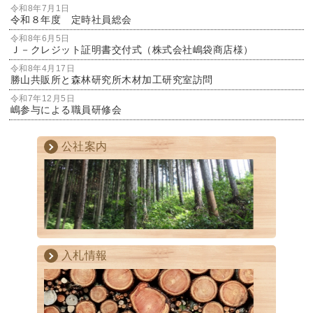
令和8年7月1日
令和８年度 定時社員総会
令和8年6月5日
Ｊ－クレジット証明書交付式（株式会社嶋袋商店様）
令和8年4月17日
勝山共販所と森林研究所木材加工研究室訪問
令和7年12月5日
嶋参与による職員研修会
公社案内
入札情報