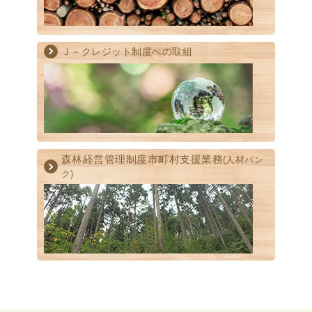
Ｊ－クレジット制度への取組
森林経営管理制度
市町村支援業務
(人材バン
ク)