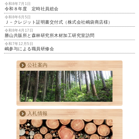
令和8年7月1日
令和８年度 定時社員総会
令和8年6月5日
Ｊ－クレジット証明書交付式（株式会社嶋袋商店様）
令和8年4月17日
勝山共販所と森林研究所木材加工研究室訪問
令和7年12月5日
嶋参与による職員研修会
公社案内
入札情報