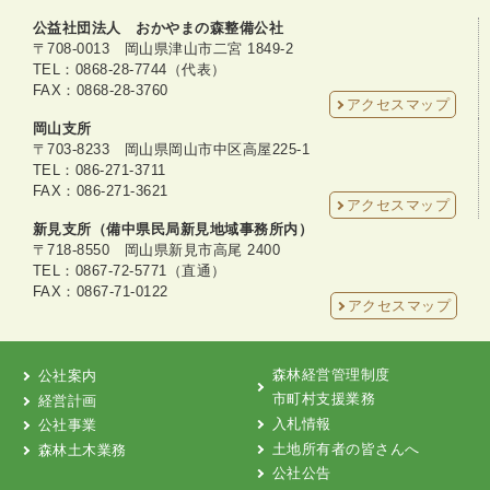
公益社団法人 おかやまの森整備公社
〒708-0013 岡山県津山市二宮 1849-2
TEL：0868-28-7744（代表）
FAX：0868-28-3760
アクセスマップ
岡山支所
〒703-8233 岡山県岡山市中区高屋225-1
TEL：086-271-3711
FAX：086-271-3621
アクセスマップ
新見支所（備中県民局新見地域事務所内）
〒718-8550 岡山県新見市高尾 2400
TEL：0867-72-5771（直通）
FAX：0867-71-0122
アクセスマップ
森林経営管理制度
公社案内
市町村支援業務
経営計画
入札情報
公社事業
土地所有者の皆さんへ
森林土木業務
公社公告