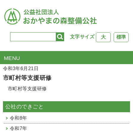
文字サイズ
大
標準
TOP
>
公社行事
> 市町村等支援研修
令和3年6月21日
市町村等支援研修
市町村等支援研修
公社のできごと
令和8年
令和7年