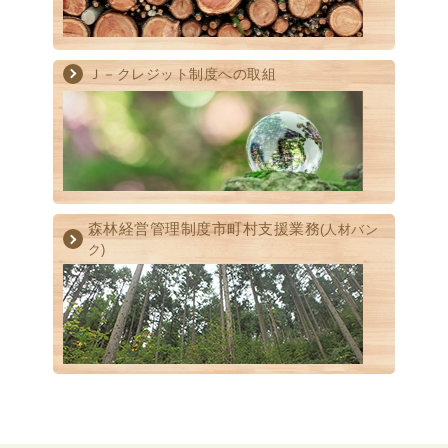
Ｊ－クレジット制度への取組
森林経営管理制度
市町村支援業務
(人材バン
ク)