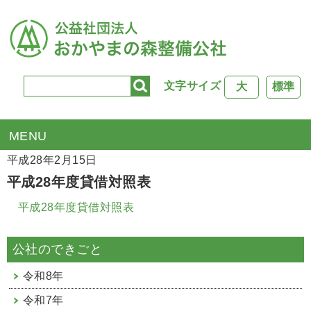
文字サイズ
大
標準
TOP
>
決算公告(岡山県森林協会)
> 平成28年度貸借対照表
平成28年2月15日
平成28年度貸借対照表
平成28年度貸借対照表
公社のできごと
令和8年
令和7年