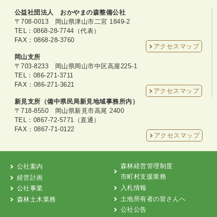
公益社団法人 おかやまの森整備公社
〒708-0013 岡山県津山市二宮 1849-2
TEL：0868-28-7744（代表）
FAX：0868-28-3760
アクセスマップ
岡山支所
〒703-8233 岡山県岡山市中区高屋225-1
TEL：086-271-3711
FAX：086-271-3621
アクセスマップ
新見支所（備中県民局新見地域事務所内）
〒718-8550 岡山県新見市高尾 2400
TEL：0867-72-5771（直通）
FAX：0867-71-0122
アクセスマップ
森林経営管理制度
公社案内
市町村支援業務
経営計画
入札情報
公社事業
土地所有者の皆さんへ
森林土木業務
公社公告