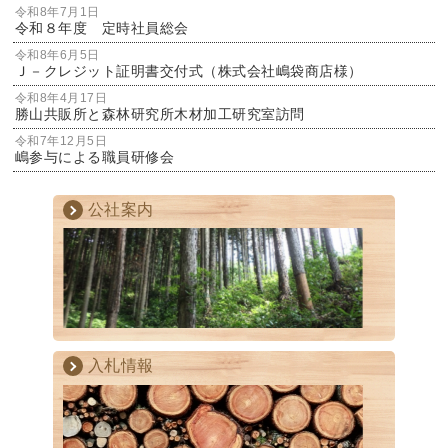
令和8年7月1日
令和８年度 定時社員総会
令和8年6月5日
Ｊ－クレジット証明書交付式（株式会社嶋袋商店様）
令和8年4月17日
勝山共販所と森林研究所木材加工研究室訪問
令和7年12月5日
嶋参与による職員研修会
公社案内
入札情報