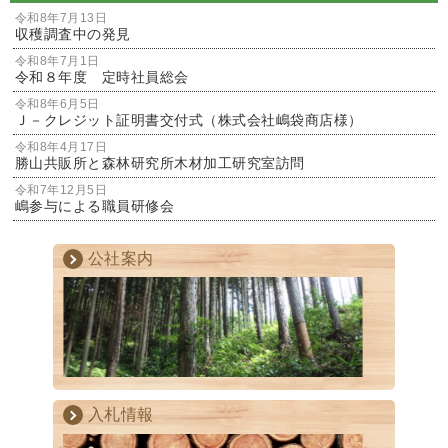
令和8年7月13日
収穫調査中の発見
令和8年7月1日
令和８年度 定時社員総会
令和8年6月5日
Ｊ－クレジット証明書交付式（株式会社嶋袋商店様）
令和8年4月17日
勝山共販所と森林研究所木材加工研究室訪問
令和7年12月5日
嶋参与による職員研修会
公社案内
入札情報