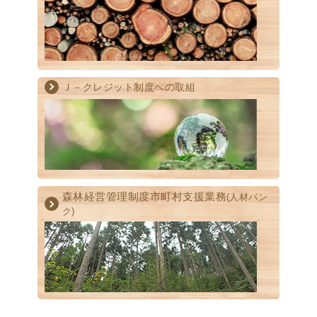
Ｊ－クレジット制度への取組
森林経営管理制度
市町村支援業務
(人材バン
ク)