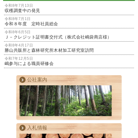
令和8年7月13日
収穫調査中の発見
令和8年7月1日
令和８年度 定時社員総会
令和8年6月5日
Ｊ－クレジット証明書交付式（株式会社嶋袋商店様）
令和8年4月17日
勝山共販所と森林研究所木材加工研究室訪問
令和7年12月5日
嶋参与による職員研修会
公社案内
入札情報