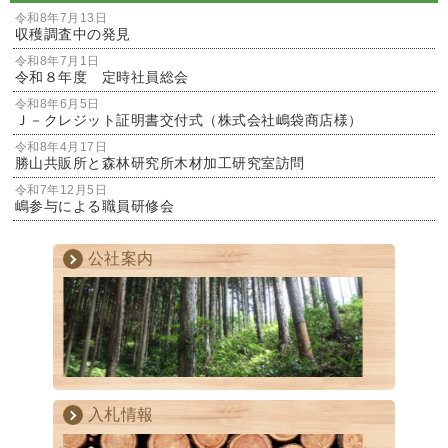
令和8年7月13日
収穫調査中の発見
令和8年7月1日
令和８年度 定時社員総会
令和8年6月5日
Ｊ－クレジット証明書交付式（株式会社嶋袋商店様）
令和8年4月17日
勝山共販所と森林研究所木材加工研究室訪問
令和7年12月5日
嶋参与による職員研修会
公社案内
入札情報