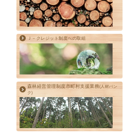
Ｊ－クレジット制度への取組
森林経営管理制度
市町村支援業務
(人材バン
ク)