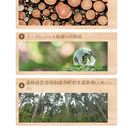
Ｊ－クレジット制度への取組
森林経営管理制度
市町村支援業務
(人材バン
ク)