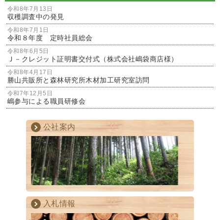
令和8年7月13日
収穫調査中の発見
令和8年7月1日
令和８年度 定時社員総会
令和8年6月5日
Ｊ－クレジット証明書交付式（株式会社嶋袋商店様）
令和8年4月17日
勝山共販所と森林研究所木材加工研究室訪問
令和7年12月5日
嶋参与による職員研修会
公社案内
入札情報