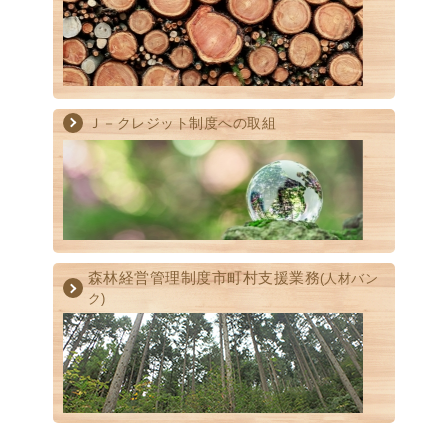
Ｊ－クレジット制度への取組
森林経営管理制度
市町村支援業務
(人材バン
ク)