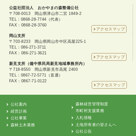
公益社団法人 おかやまの森整備公社
〒708-0013 岡山県津山市二宮 1849-2
TEL：0868-28-7744（代表）
FAX：0868-28-3760
アクセスマップ
岡山支所
〒703-8233 岡山県岡山市中区高屋225-1
TEL：086-271-3711
FAX：086-271-3621
アクセスマップ
新見支所（備中県民局新見地域事務所内）
〒718-8550 岡山県新見市高尾 2400
TEL：0867-72-5771（直通）
FAX：0867-71-0122
アクセスマップ
森林経営管理制度
公社案内
市町村支援業務
経営計画
入札情報
公社事業
土地所有者の皆さんへ
森林土木業務
公社公告