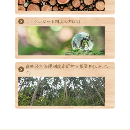
Ｊ－クレジット制度への取組
森林経営管理制度
市町村支援業務
(人材バン
ク)