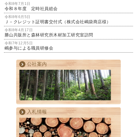
令和8年7月1日
令和８年度 定時社員総会
令和8年6月5日
Ｊ－クレジット証明書交付式（株式会社嶋袋商店様）
令和8年4月17日
勝山共販所と森林研究所木材加工研究室訪問
令和7年12月5日
嶋参与による職員研修会
公社案内
入札情報