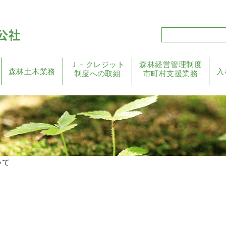
Ｊ－クレジット
森林経営管理制度
森林土木業務
入
制度への取組
市町村支援業務
いて