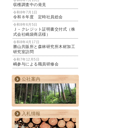
令和8年7月13日
収穫調査中の発見
令和8年7月1日
令和８年度 定時社員総会
令和8年6月5日
Ｊ－クレジット証明書交付式（株
式会社嶋袋商店様）
令和8年4月17日
勝山共販所と森林研究所木材加工
研究室訪問
令和7年12月5日
嶋参与による職員研修会
公社案内
入札情報