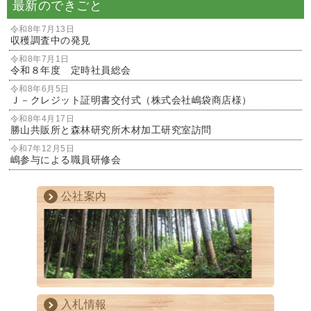
最新のできごと
令和8年7月13日
収穫調査中の発見
令和8年7月1日
令和８年度 定時社員総会
令和8年6月5日
Ｊ－クレジット証明書交付式（株式会社嶋袋商店様）
令和8年4月17日
勝山共販所と森林研究所木材加工研究室訪問
令和7年12月5日
嶋参与による職員研修会
公社案内
入札情報