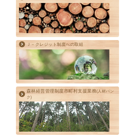
Ｊ－クレジット制度への取組
森林経営管理制度
市町村支援業務
(人材バン
ク)