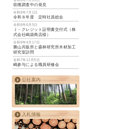
令和8年7月13日
収穫調査中の発見
令和8年7月1日
令和８年度 定時社員総会
令和8年6月5日
Ｊ－クレジット証明書交付式（株
式会社嶋袋商店様）
令和8年4月17日
勝山共販所と森林研究所木材加工
研究室訪問
令和7年12月5日
嶋参与による職員研修会
公社案内
入札情報