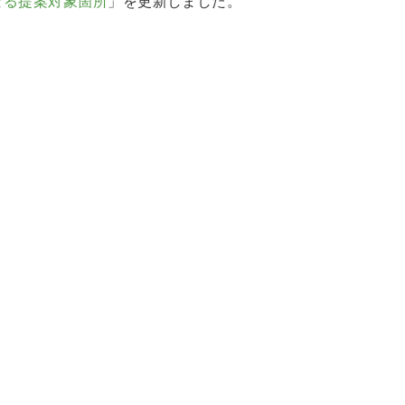
なる提案対象箇所
」を更新しました。