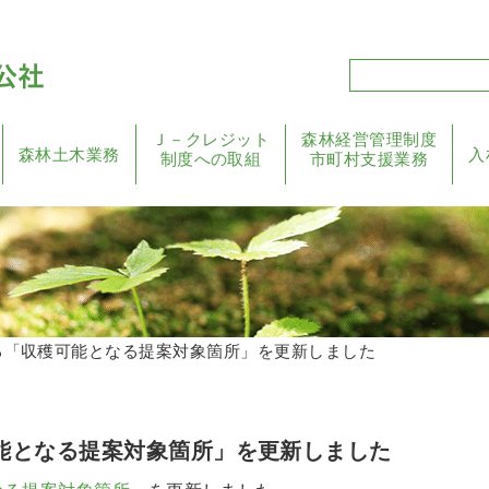
Ｊ－クレジット
森林経営管理制度
森林土木業務
入
制度への取組
市町村支援業務
る「収穫可能となる提案対象箇所」を更新しました
能となる提案対象箇所」を更新しました