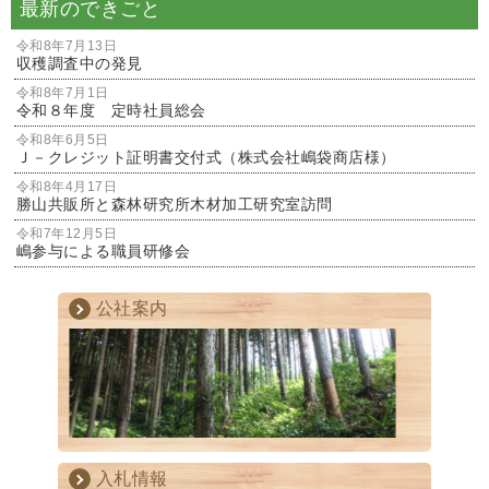
最新のできごと
令和8年7月13日
収穫調査中の発見
令和8年7月1日
令和８年度 定時社員総会
令和8年6月5日
Ｊ－クレジット証明書交付式（株式会社嶋袋商店様）
令和8年4月17日
勝山共販所と森林研究所木材加工研究室訪問
令和7年12月5日
嶋参与による職員研修会
公社案内
入札情報