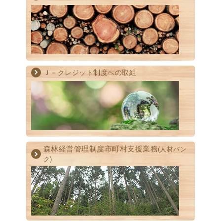
Ｊ－クレジット制度への取組
森林経営管理制度
市町村支援業務
(人材バン
ク)