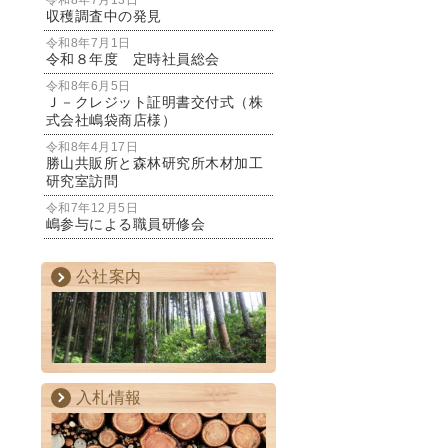
令和8年7月13日
収穫調査中の発見
令和8年7月1日
令和８年度 定時社員総会
令和8年6月5日
Ｊ－クレジット証明書交付式（株
式会社嶋袋商店様）
令和8年4月17日
勝山共販所と森林研究所木材加工
研究室訪問
令和7年12月5日
嶋参与による職員研修会
公社案内
入札情報