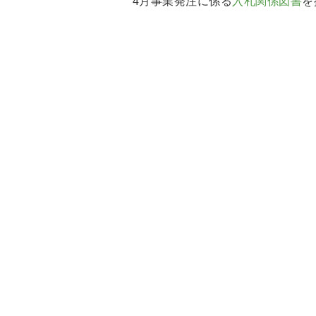
4月事業発注に係る
入札関係図書
を