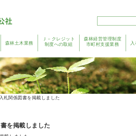
Ｊ－クレジット
森林経営管理制度
森林土木業務
入
制度への取組
市町村支援業務
る入札関係図書を掲載しました
図書を掲載しました