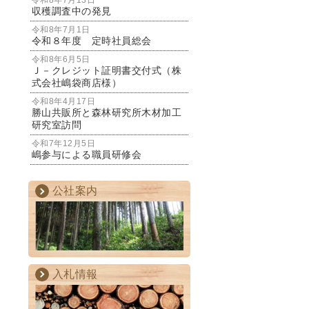
令和8年7月13日
収穫調査中の発見
令和8年7月1日
令和８年度 定時社員総会
令和8年6月5日
Ｊ－クレジット証明書交付式（株
式会社嶋袋商店様）
令和8年4月17日
勝山共販所と森林研究所木材加工
研究室訪問
令和7年12月5日
嶋参与による職員研修会
公社案内
入札情報