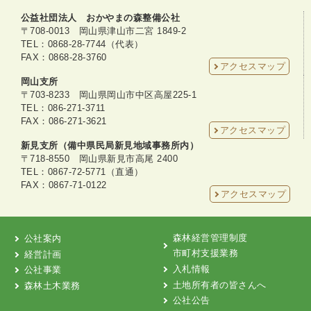
公益社団法人 おかやまの森整備公社
〒708-0013 岡山県津山市二宮 1849-2
TEL：0868-28-7744（代表）
FAX：0868-28-3760
アクセスマップ
岡山支所
〒703-8233 岡山県岡山市中区高屋225-1
TEL：086-271-3711
FAX：086-271-3621
アクセスマップ
新見支所（備中県民局新見地域事務所内）
〒718-8550 岡山県新見市高尾 2400
TEL：0867-72-5771（直通）
FAX：0867-71-0122
アクセスマップ
森林経営管理制度
公社案内
市町村支援業務
経営計画
入札情報
公社事業
土地所有者の皆さんへ
森林土木業務
公社公告