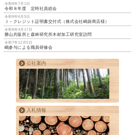
令和8年7月1日
令和８年度 定時社員総会
令和8年6月5日
Ｊ－クレジット証明書交付式（株式会社嶋袋商店様）
令和8年4月17日
勝山共販所と森林研究所木材加工研究室訪問
令和7年12月5日
嶋参与による職員研修会
公社案内
入札情報