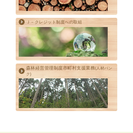
Ｊ－クレジット制度への取組
森林経営管理制度
市町村支援業務
(人材バン
ク)