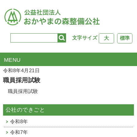
文字サイズ
大
標準
TOP
>
公社行事
> 職員採用試験
令和8年4月21日
職員採用試験
職員採用試験
公社のできごと
令和8年
令和7年