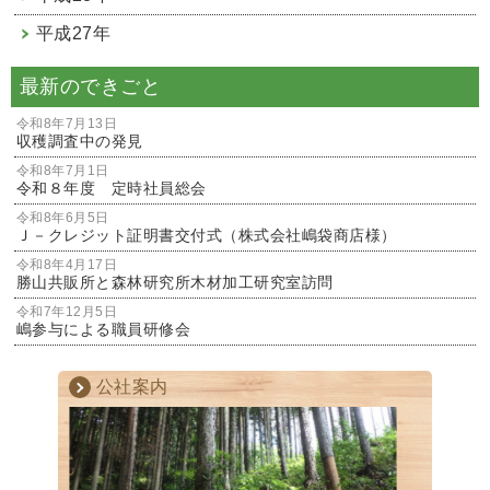
平成27年
最新のできごと
令和8年7月13日
収穫調査中の発見
令和8年7月1日
令和８年度 定時社員総会
令和8年6月5日
Ｊ－クレジット証明書交付式（株式会社嶋袋商店様）
令和8年4月17日
勝山共販所と森林研究所木材加工研究室訪問
令和7年12月5日
嶋参与による職員研修会
公社案内