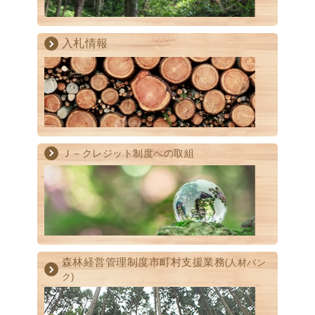
入札情報
Ｊ－クレジット制度への取組
森林経営管理制度
市町村支援業務
(人材バン
ク)