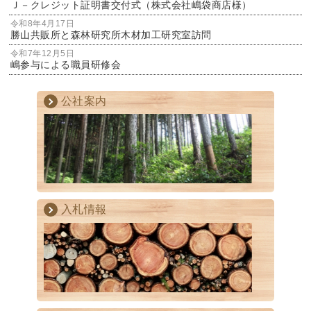
Ｊ－クレジット証明書交付式（株式会社嶋袋商店様）
令和8年4月17日
勝山共販所と森林研究所木材加工研究室訪問
令和7年12月5日
嶋参与による職員研修会
公社案内
入札情報