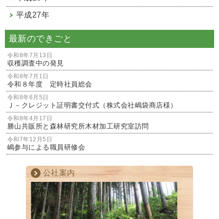
平成27年
最新のできごと
令和8年7月13日
収穫調査中の発見
令和8年7月1日
令和８年度 定時社員総会
令和8年6月5日
Ｊ－クレジット証明書交付式（株式会社嶋袋商店様）
令和8年4月17日
勝山共販所と森林研究所木材加工研究室訪問
令和7年12月5日
嶋参与による職員研修会
公社案内