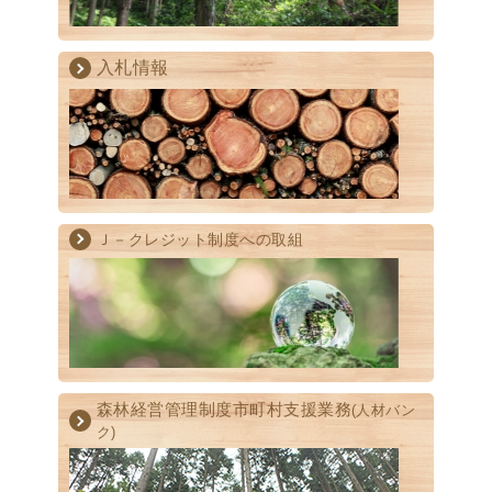
入札情報
Ｊ－クレジット制度への取組
森林経営管理制度
市町村支援業務
(人材バン
ク)