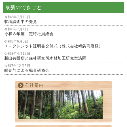
最新のできごと
令和8年7月13日
収穫調査中の発見
令和8年7月1日
令和８年度 定時社員総会
令和8年6月5日
Ｊ－クレジット証明書交付式（株式会社嶋袋商店様）
令和8年4月17日
勝山共販所と森林研究所木材加工研究室訪問
令和7年12月5日
嶋参与による職員研修会
公社案内