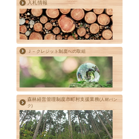
入札情報
Ｊ－クレジット制度への取組
森林経営管理制度
市町村支援業務
(人材バン
ク)