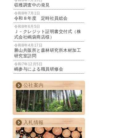
令和8年7月13日
収穫調査中の発見
令和8年7月1日
令和８年度 定時社員総会
令和8年6月5日
Ｊ－クレジット証明書交付式（株
式会社嶋袋商店様）
令和8年4月17日
勝山共販所と森林研究所木材加工
研究室訪問
令和7年12月5日
嶋参与による職員研修会
公社案内
入札情報