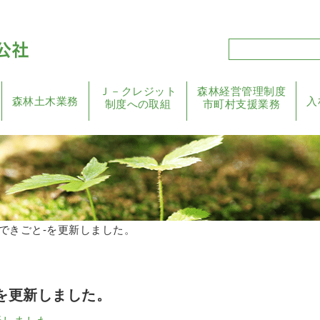
Ｊ－クレジット
森林経営管理制度
森林土木業務
入
制度への取組
市町村支援業務
のできごと-を更新しました。
-を更新しました。