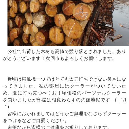
公社で出荷した木材も高値で競り落とされました。あり
がとうございます！次回市もよろしくお願いします。
近頃は扇風機一つではとても太刀打ちできない暑さにな
ってきました。私の部屋にはクーラーがついてないた
め、夏に打ち克つべくお手頃価格のパーソナルクーラー
を買いましたが部屋は相変わらずの灼熱地獄です…(；´Д
｀)
皆様におかれましてはどうかご無理をなさらずクーラー
をつけるなどご自愛ください。
末筆ながら皆様のご健康をお祈りしております。