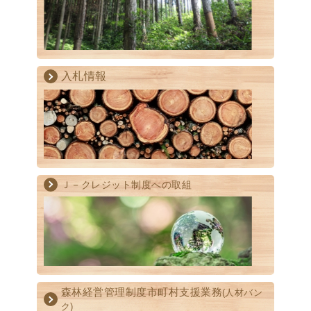
入札情報
Ｊ－クレジット制度への取組
森林経営管理制度
市町村支援業務
(人材バン
ク)