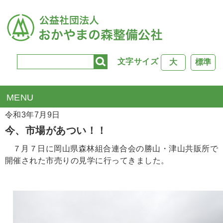
文字サイズ
大
標準
TOP
>
公社のできごと
> 今、市場があつい！！
令和3年7月9日
今、市場があつい！！
７月７日に岡山県森林組合連合会の勝山・津山共販所で
開催された市売りの見学に行ってきました。