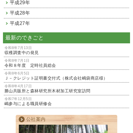
平成29年
平成28年
平成27年
最新のできごと
令和8年7月13日
収穫調査中の発見
令和8年7月1日
令和８年度 定時社員総会
令和8年6月5日
Ｊ－クレジット証明書交付式（株式会社嶋袋商店様）
令和8年4月17日
勝山共販所と森林研究所木材加工研究室訪問
令和7年12月5日
嶋参与による職員研修会
公社案内