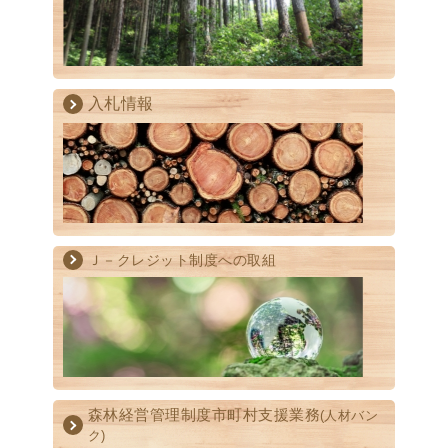
入札情報
Ｊ－クレジット制度への取組
森林経営管理制度
市町村支援業務
(人材バン
ク)