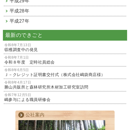
平成29年
平成28年
平成27年
最新のできごと
令和8年7月13日
収穫調査中の発見
令和8年7月1日
令和８年度 定時社員総会
令和8年6月5日
Ｊ－クレジット証明書交付式（株式会社嶋袋商店様）
令和8年4月17日
勝山共販所と森林研究所木材加工研究室訪問
令和7年12月5日
嶋参与による職員研修会
公社案内