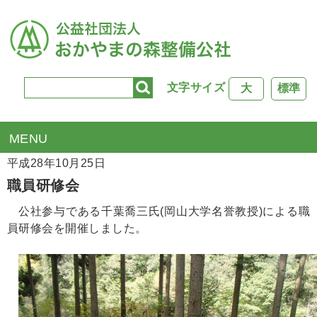
文字サイズ
大
標準
TOP
>
公社のできごと
> 職員研修会
平成28年10月25日
職員研修会
公社参与である千葉喬三氏(岡山大学名誉教授)による職
員研修会を開催しました。