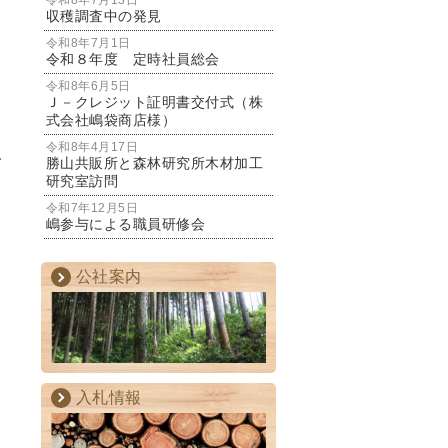
令和8年7月13日
収穫調査中の発見
令和8年7月1日
令和８年度 定時社員総会
令和8年6月5日
Ｊ－クレジット証明書交付式（株
式会社嶋袋商店様）
令和8年4月17日
で
勝山共販所と森林研究所木材加工
研究室訪問
令和7年12月5日
嶋参与による職員研修会
公社案内
入札情報