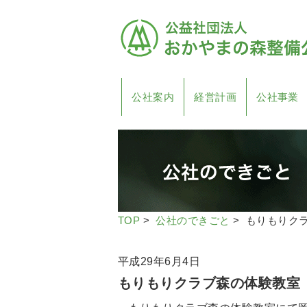
公社案内
経営計画
公社事業
TOP
>
公社のできごと
> もりもりク
平成29年6月4日
もりもりクラブ森の体験教室