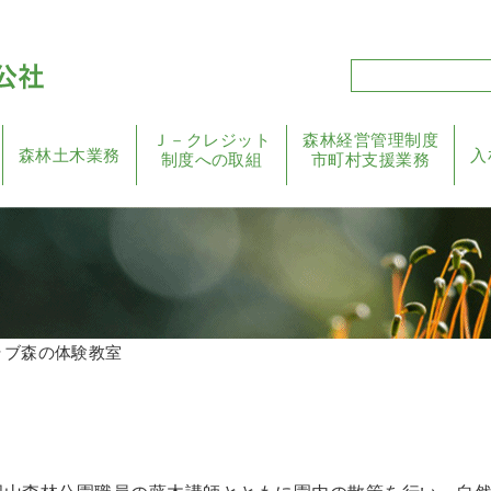
Ｊ－クレジット
森林経営管理制度
森林土木業務
入
制度への取組
市町村支援業務
ラブ森の体験教室