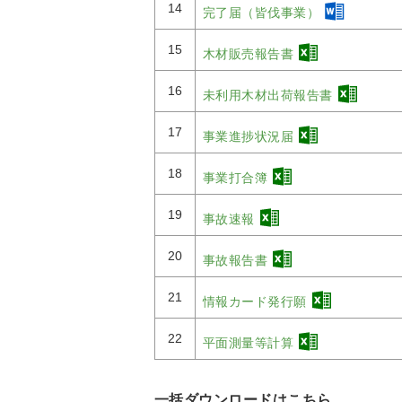
14
完了届（皆伐事業）
15
木材販売報告書
16
未利用木材出荷報告書
17
事業進捗状況届
18
事業打合簿
19
事故速報
20
事故報告書
21
情報カード発行願
22
平面測量等計算
一括ダウンロードはこちら