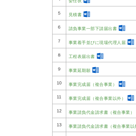
委任状
５
見積書
６
請負事業一部下請届出書
７
事業着手並びに現場代理人届
８
工程表届出書
９
事業延期願
10
事業完成届（複合事業）
11
事業完成届（複合事業以外）
12
事業請負代金請求書（複合事業）
13
事業請負代金請求書（複合事業以