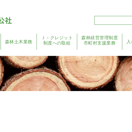
Ｊ－クレジット
森林経営管理制度
森林土木業務
入
制度への取組
市町村支援業務