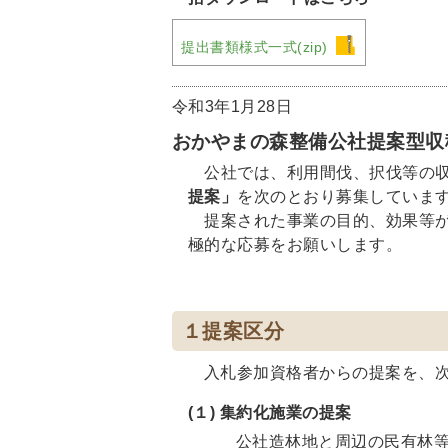
提出書類様式一式(zip)
令和3年1月28日
おかやまの森整備公社提案型収
公社では、利用間伐、択伐等の
提案」
を次のとおり募集していま
提案された事業の目的、効果等
極的な応募をお願いします。
１提案区分
入札参加資格者からの提案を、
(１)
集約化施業の提案
公社造林地と周辺の民有林