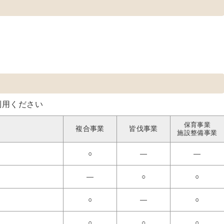
利用ください
保育事業
複合事業
皆伐事業
施設整備事業
○
―
―
―
○
○
○
―
○
○
○
○